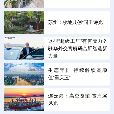
苏州：校地共创“同里诗光”
这些“超级工厂”有何魔力？
驻华外交官解码合肥智造新
力量
生态守护 持续解锁高颜
值“重庆蓝”
连云港：高空瞭望 赏海滨
风光