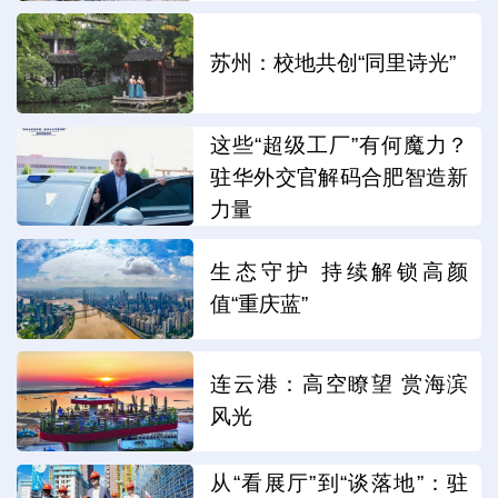
苏州：校地共创“同里诗光”
这些“超级工厂”有何魔力？
驻华外交官解码合肥智造新
力量
生态守护 持续解锁高颜
值“重庆蓝”
连云港：高空瞭望 赏海滨
风光
从“看展厅”到“谈落地”：驻