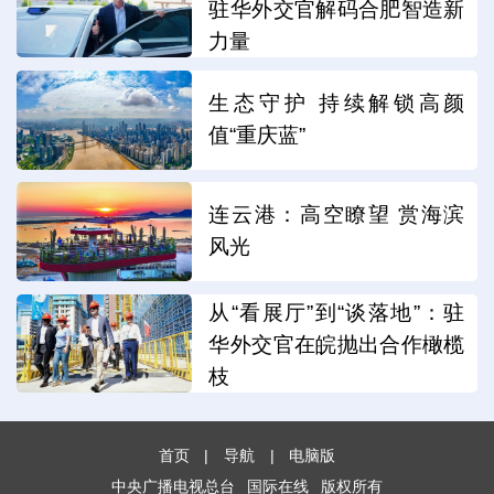
驻华外交官解码合肥智造新
力量
生态守护 持续解锁高颜
值“重庆蓝”
连云港：高空瞭望 赏海滨
风光
从“看展厅”到“谈落地”：驻
华外交官在皖抛出合作橄榄
枝
首页
|
导航
|
电脑版
中央广播电视总台
国际在线
版权所有