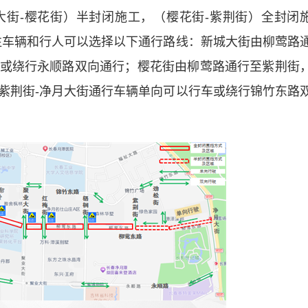
-樱花街）半封闭施工，（樱花街-紫荆街）全封闭
往车辆和行人可以选择以下通行路线：新城大街由柳莺路
或绕行永顺路双向通行；樱花街由柳莺路通行至紫荆街
紫荆街-净月大街通行车辆单向可以行车或绕行锦竹东路