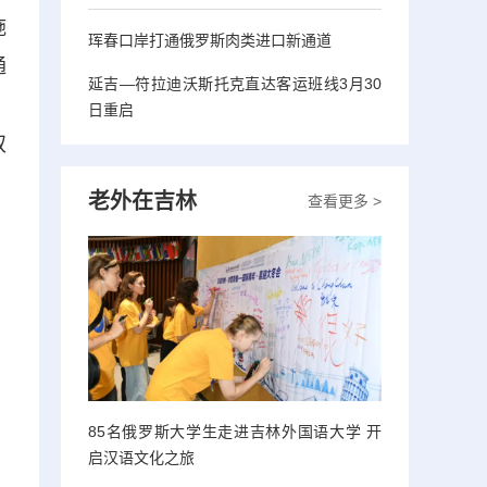
施
珲春口岸打通俄罗斯肉类进口新通道
通
延吉—符拉迪沃斯托克直达客运班线3月30
，
日重启
双
老外在吉林
查看更多 >
85名俄罗斯大学生走进吉林外国语大学 开
启汉语文化之旅