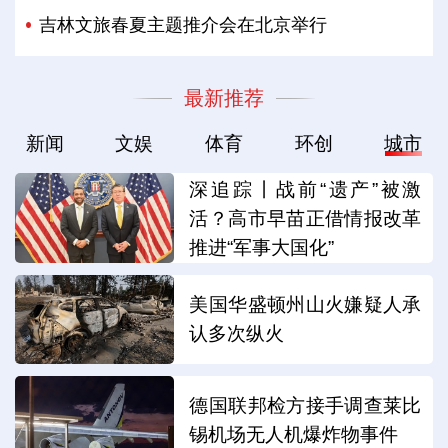
吉林文旅春夏主题推介会在北京举行
最新推荐
新闻
文娱
体育
环创
城市
深追踪丨战前“遗产”被激
活？高市早苗正借情报改革
推进“军事大国化”
美国华盛顿州山火嫌疑人承
认多次纵火
德国联邦检方接手调查莱比
锡机场无人机爆炸物事件