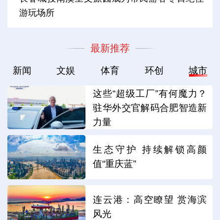
游玩场所
最新推荐
新闻
文娱
体育
环创
城市
这些“超级工厂”有何魔力？
驻华外交官解码合肥智造新
力量
生态守护 持续解锁高颜
值“重庆蓝”
连云港：高空瞭望 赏海滨
风光