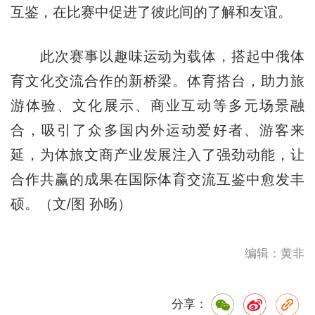
互鉴，在比赛中促进了彼此间的了解和友谊。
此次赛事以趣味运动为载体，搭起中俄体
育文化交流合作的新桥梁。体育搭台，助力旅
游体验、文化展示、商业互动等多元场景融
合，吸引了众多国内外运动爱好者、游客来
延，为体旅文商产业发展注入了强劲动能，让
合作共赢的成果在国际体育交流互鉴中愈发丰
硕。（文/图 孙旸）
编辑：黄非
分享：