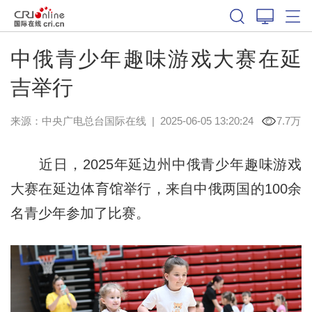
中俄青少年趣味游戏大赛在延
吉举行
来源：中央广电总台国际在线
|
2025-06-05 13:20:24
7.7万
近日，2025年延边州中俄青少年趣味游戏
大赛在延边体育馆举行，来自中俄两国的100余
名青少年参加了比赛。