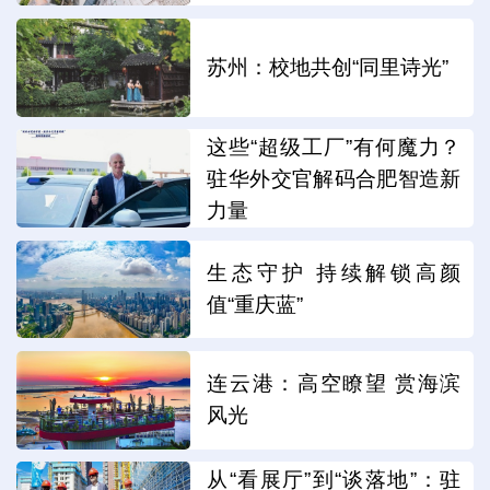
苏州：校地共创“同里诗光”
这些“超级工厂”有何魔力？
驻华外交官解码合肥智造新
力量
生态守护 持续解锁高颜
值“重庆蓝”
连云港：高空瞭望 赏海滨
风光
从“看展厅”到“谈落地”：驻