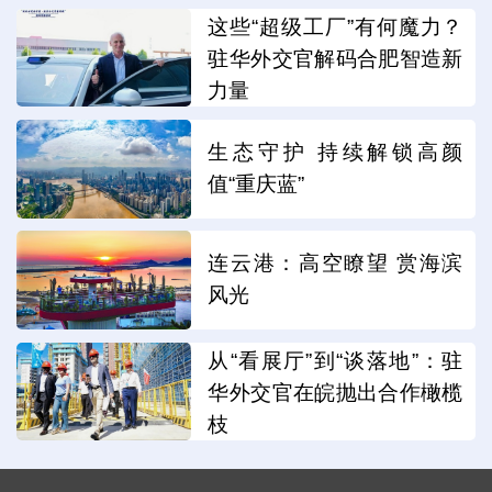
这些“超级工厂”有何魔力？
驻华外交官解码合肥智造新
力量
生态守护 持续解锁高颜
值“重庆蓝”
连云港：高空瞭望 赏海滨
风光
从“看展厅”到“谈落地”：驻
华外交官在皖抛出合作橄榄
枝