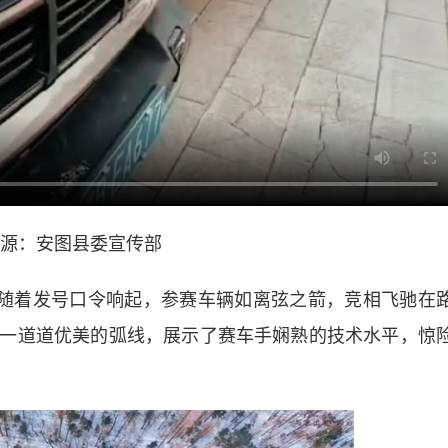
源：安图县委宣传部
随着发号口令响起，参赛车辆如离弦之箭，竞相飞驰在
一道道优美的弧线，展示了赛车手娴熟的技术水平，惊