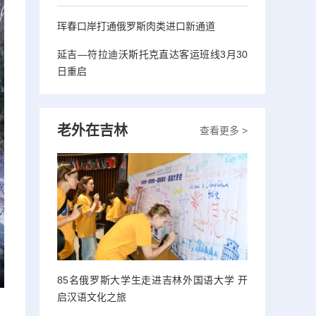
珲春口岸打通俄罗斯肉类进口新通道
延吉—符拉迪沃斯托克直达客运班线3月30
日重启
老外在吉林
查看更多 >
85名俄罗斯大学生走进吉林外国语大学 开
启汉语文化之旅