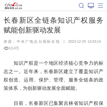
长春新区全链条知识产权服务
赋能创新驱动发展
来源：中央广电总台国际在线
|
2023-12-29 13:43:14
13.4万
知识产权是一个地区经济核心竞争力的标
志之一。近年来，长春新区建立了覆盖知识产
权创造、运用、保护、管理、服务全链条的政
策体系，为创新驱动发展全面赋能。
目前，长春新区已集聚吉林省知识产权保