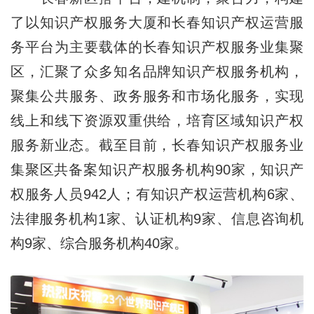
了以知识产权服务大厦和长春知识产权运营服
务平台为主要载体的长春知识产权服务业集聚
区，汇聚了众多知名品牌知识产权服务机构，
聚集公共服务、政务服务和市场化服务，实现
线上和线下资源双重供给，培育区域知识产权
服务新业态。截至目前，长春知识产权服务业
集聚区共备案知识产权服务机构90家，知识产
权服务人员942人；有知识产权运营机构6家、
法律服务机构1家、认证机构9家、信息咨询机
构9家、综合服务机构40家。