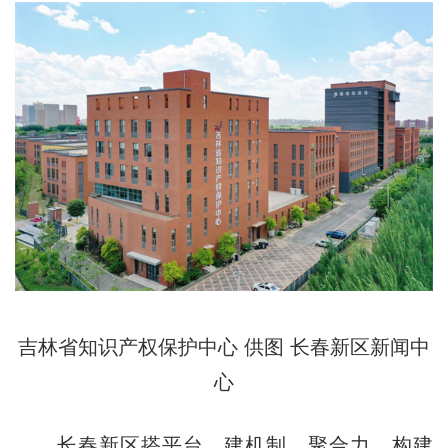
吉林省知识产权保护中心 供图 长春新区新闻中
心
长春新区搭平台，建机制，聚合力，构建