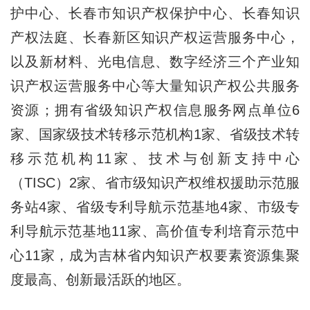
护中心、长春市知识产权保护中心、长春知识
产权法庭、长春新区知识产权运营服务中心，
以及新材料、光电信息、数字经济三个产业知
识产权运营服务中心等大量知识产权公共服务
资源；拥有省级知识产权信息服务网点单位6
家、国家级技术转移示范机构1家、省级技术转
移示范机构11家、技术与创新支持中心
（TISC）2家、省市级知识产权维权援助示范服
务站4家、省级专利导航示范基地4家、市级专
利导航示范基地11家、高价值专利培育示范中
心11家，成为吉林省内知识产权要素资源集聚
度最高、创新最活跃的地区。