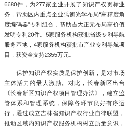
6680件，为277家企业开展了知识产权贯标业
务，帮助区内重点企业禹衡光学布局“高精度角
度编码器”专利组合，帮助吉大正元布局高价值
发明专利20件。5家服务机构获批省级专利导航
服务基地，4家服务机构获批市产业专利导航项
目，获资金支持2355万元。
保护知识产权实质是保护创新，是对市场
主体活力的最大激励。对此，长春新区出台
《长春新区知识产权项目管理办法》，建立监
管体系和管理系统，保障各环节良好有序运
行，通过成立吉林省知识产权行业自律联盟，
推动区域内知识产权服务机构树立质量意识，