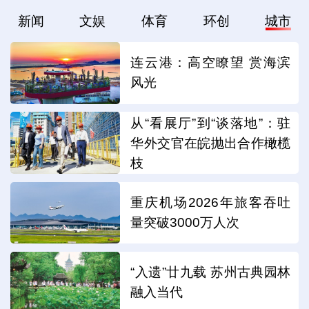
新闻
文娱
体育
环创
城市
连云港：高空瞭望 赏海滨
风光
从“看展厅”到“谈落地”：驻
华外交官在皖抛出合作橄榄
枝
重庆机场2026年旅客吞吐
量突破3000万人次
“入遗”廿九载 苏州古典园林
融入当代