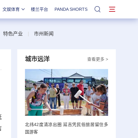
文娱体育
楼兰平台
PANDA SHORTS
站内搜索
|
特色产业
|
市州新闻
城市远洋
查看更多 >
延
北纬42度清凉出圈 延吉凭民俗旅居留住多
吉
国游客