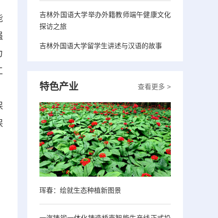
吉林外国语大学举办外籍教师端午健康文化
能
探访之旅
强
吉林外国语大学留学生讲述与汉语的故事
力
工
特色产业
查看更多 >
，
保
保
珲春：绘就生态种植新图景
一汽铸锻一体化铸造桥壳智能生产线正式投