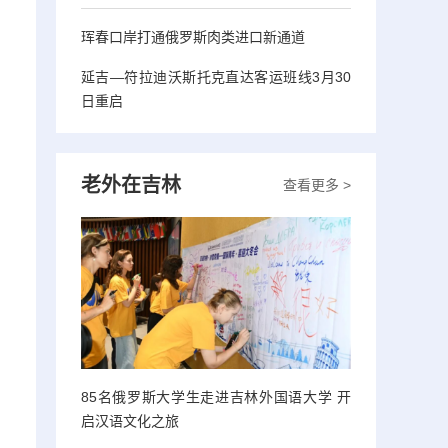
珲春口岸打通俄罗斯肉类进口新通道
延吉—符拉迪沃斯托克直达客运班线3月30
日重启
老外在吉林
查看更多 >
85名俄罗斯大学生走进吉林外国语大学 开
启汉语文化之旅