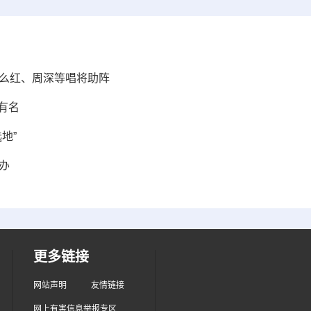
、么红、周深等唱将助阵
上有名
地”
办
更多链接
网站声明
友情链接
网上有害信息举报专区