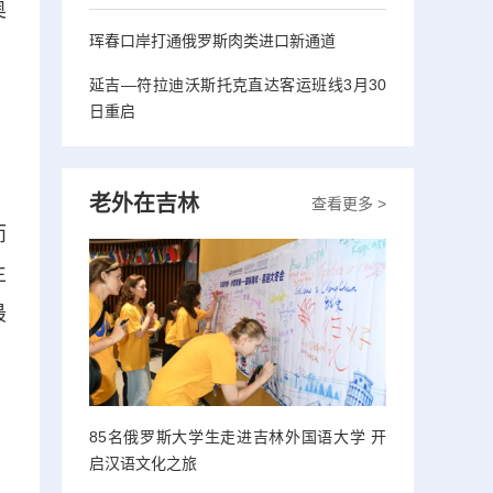
奥
珲春口岸打通俄罗斯肉类进口新通道
延吉—符拉迪沃斯托克直达客运班线3月30
日重启
老外在吉林
查看更多 >
而
生
最
85名俄罗斯大学生走进吉林外国语大学 开
启汉语文化之旅