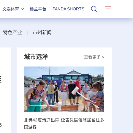
文娱体育
楼兰平台
PANDA SHORTS
站内搜索
|
特色产业
|
市州新闻
城市远洋
查看更多 >
帷
北纬42度清凉出圈 延吉凭民俗旅居留住多
6
国游客