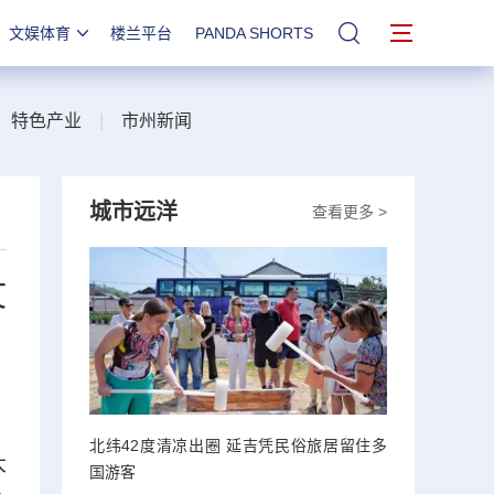
文娱体育
楼兰平台
PANDA SHORTS
站内搜索
|
特色产业
|
市州新闻
城市远洋
查看更多 >
文
北纬42度清凉出圈 延吉凭民俗旅居留住多
大
国游客