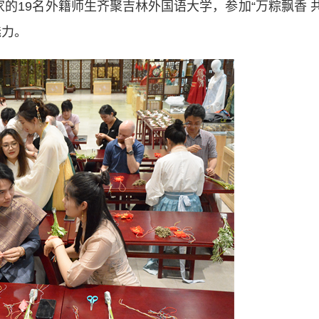
的19名外籍师生齐聚吉林外国语大学，参加“万粽飘香 
魅力。