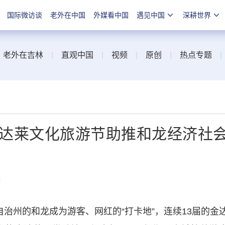
国际微访谈
老外在中国
外媒看中国
遇见中国
深耕世界
|
老外在吉林
|
直观中国
|
视频
|
原创
|
热点专题
金达莱文化旅游节助推和龙经济社
线
治州的和龙成为游客、网红的“打卡地”，连续13届的金