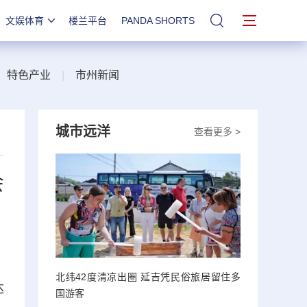
文娱体育
楼兰平台
PANDA SHORTS
站内搜索
|
特色产业
|
市州新闻
城市远洋
查看更多 >
会
北纬42度清凉出圈 延吉凭民俗旅居留住多
达
国游客