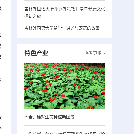
保
吉林外国语大学举办外籍教师端午健康文化
探访之旅
吉林外国语大学留学生讲述与汉语的故事
相
轻
特色产业
查看更多 >
建
。
部
上
珲春：绘就生态种植新图景
锻
察
一汽铸锻一体化铸造桥壳智能生产线正式投