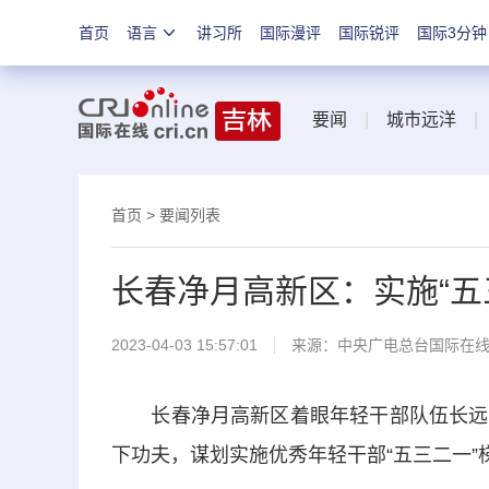
首页
语言
讲习所
国际漫评
国际锐评
国际3分钟
要闻
|
城市远洋
首页
>
要闻列表
长春净月高新区：实施“五
2023-04-03 15:57:01
来源：中央广电总台国际在
长春净月高新区着眼年轻干部队伍长远规
下功夫，谋划实施优秀年轻干部“五三二一