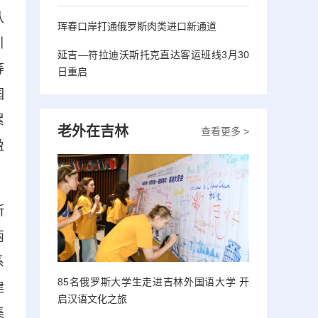
队
珲春口岸打通俄罗斯肉类进口新通道
引
延吉—符拉迪沃斯托克直达客运班线3月30
等
日重启
园
累
老外在吉林
查看更多 >
盈
所
两
系
85名俄罗斯大学生走进吉林外国语大学 开
建
启汉语文化之旅
集