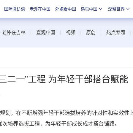
国际微访谈
老外在中国
外媒看中国
遇见中国
深耕世界
|
老外在吉林
|
直观中国
|
视频
|
原创
|
热点专题
三二一”工程 为年轻干部搭台赋能
线
划，在不断增强年轻干部选拔培养的针对性和实效性
”梯次培养选拔工程，为年轻干部成长成才搭台铺路。