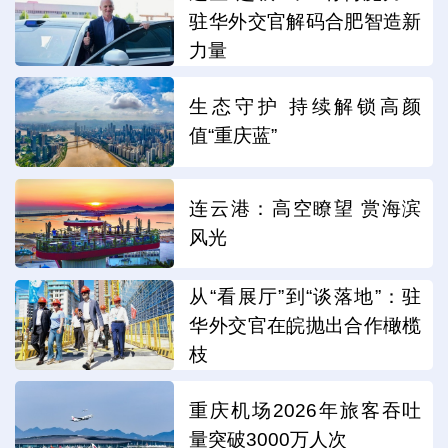
驻华外交官解码合肥智造新
力量
生态守护 持续解锁高颜
值“重庆蓝”
连云港：高空瞭望 赏海滨
风光
从“看展厅”到“谈落地”：驻
华外交官在皖抛出合作橄榄
枝
重庆机场2026年旅客吞吐
量突破3000万人次