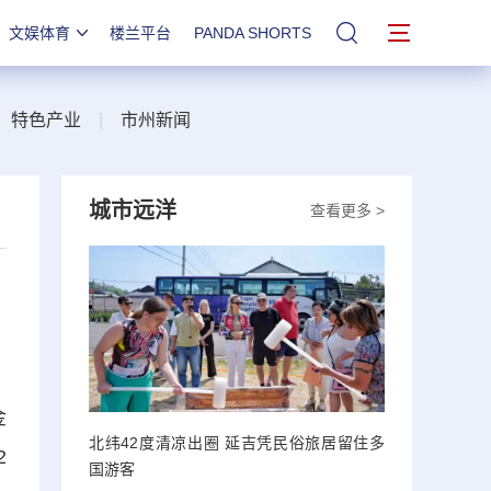
文娱体育
楼兰平台
PANDA SHORTS
站内搜索
|
特色产业
|
市州新闻
城市远洋
查看更多 >
金
北纬42度清凉出圈 延吉凭民俗旅居留住多
2
国游客