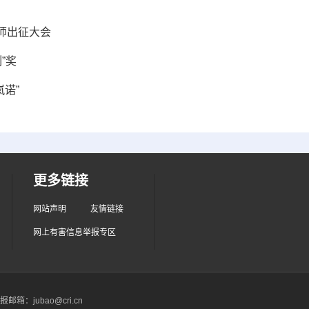
师出征大会
”奖
诺”
更多链接
网站声明
友情链接
网上有害信息举报专区
箱：jubao@cri.cn