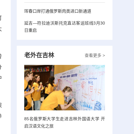
珲春口岸打通俄罗斯肉类进口新通道
可
延吉—符拉迪沃斯托克直达客运班线3月30
太
日重启
老外在吉林
查看更多 >
转
分
中
保
参
85名俄罗斯大学生走进吉林外国语大学 开
启汉语文化之旅