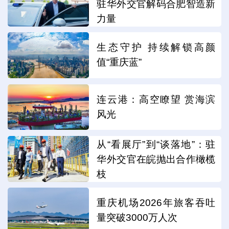
驻华外交官解码合肥智造新
力量
生态守护 持续解锁高颜
值“重庆蓝”
连云港：高空瞭望 赏海滨
风光
从“看展厅”到“谈落地”：驻
华外交官在皖抛出合作橄榄
枝
重庆机场2026年旅客吞吐
量突破3000万人次