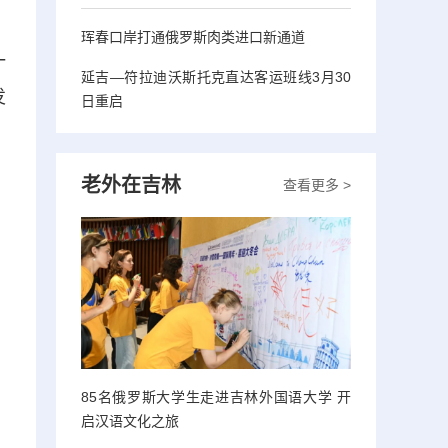
、
珲春口岸打通俄罗斯肉类进口新通道
一
延吉—符拉迪沃斯托克直达客运班线3月30
发
日重启
老外在吉林
查看更多 >
85名俄罗斯大学生走进吉林外国语大学 开
启汉语文化之旅