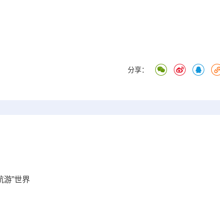
分享：
航游”世界