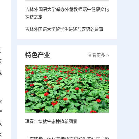
吉林外国语大学举办外籍教师端午健康文化
探访之旅
吉林外国语大学留学生讲述与汉语的故事
司
特色产业
查看更多 >
东
低
资
”
珲春：绘就生态种植新图景
数
水
一汽铸锻一体化铸造桥壳智能生产线正式投