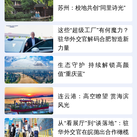
苏州：校地共创“同里诗光”
这些“超级工厂”有何魔力？
驻华外交官解码合肥智造新
力量
生态守护 持续解锁高颜
值“重庆蓝”
连云港：高空瞭望 赏海滨
风光
从“看展厅”到“谈落地”：驻
华外交官在皖抛出合作橄榄