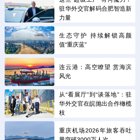
驻华外交官解码合肥智造新
力量
生态守护 持续解锁高颜
值“重庆蓝”
连云港：高空瞭望 赏海滨
风光
从“看展厅”到“谈落地”：驻
华外交官在皖抛出合作橄榄
枝
重庆机场2026年旅客吞吐
量突破3000万人次