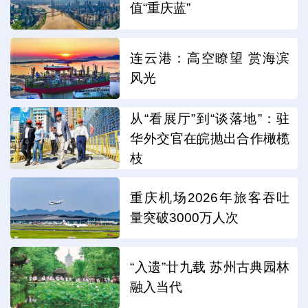
值“重庆蓝”
连云港：高空瞭望 赏海滨
风光
从“看展厅”到“谈落地”：驻
华外交官在皖抛出合作橄榄
枝
重庆机场2026年旅客吞吐
量突破3000万人次
“入遗”廿九载 苏州古典园林
融入当代