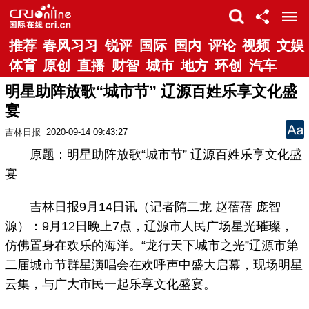
推荐
春风习习
锐评
国际
国内
评论
视频
文娱
体育
原创
直播
财智
城市
地方
环创
汽车
明星助阵放歌“城市节” 辽源百姓乐享文化盛
宴
吉林日报
2020-09-14 09:43:27
原题：明星助阵放歌“城市节” 辽源百姓乐享文化盛
宴
吉林日报9月14日讯（记者隋二龙 赵蓓蓓 庞智
源）：9月12日晚上7点，辽源市人民广场星光璀璨，
仿佛置身在欢乐的海洋。“龙行天下城市之光”辽源市第
二届城市节群星演唱会在欢呼声中盛大启幕，现场明星
云集，与广大市民一起乐享文化盛宴。