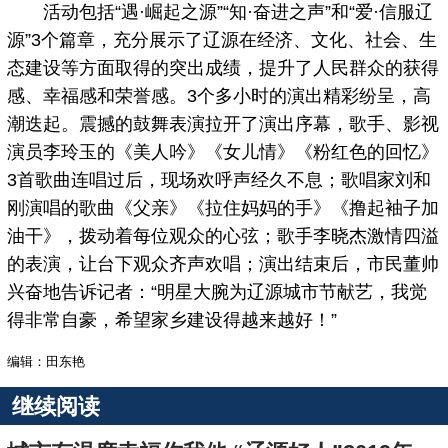
活动包括“遇·崛起之源”“知·奋进之声”和“爱·信服辽
源”3个篇章，充分展示了辽源在经济、文化、社会、生
态建设等方面取得的突出成绩，提升了人民群众的获得
感、幸福感和荣誉感。3个多小时的演出精彩纷呈，高
潮迭起。震撼的鼓舞表演拉开了演出序幕，歌手、影视
演员李玲玉的《美人吟》《女儿情》《粉红色的回忆》
3首歌曲连唱过后，现场欢呼声经久不息；歌唱家刘和
刚演唱的歌曲《父亲》《拉住妈妈的手》《撸起袖子加
油干》，拨动着每位观众的心弦；歌手李晓杰激情四溢
的表演，让台下观众齐声欢唱；演出结束后，市民董帅
兴奋地告诉记者：“明星大腕为辽源城市节献艺，我觉
得非常自豪，希望家乡建设得越来越好！”
编辑：田东艳
继续阅读