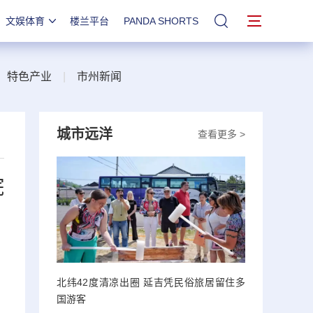
文娱体育
楼兰平台
PANDA SHORTS
站内搜索
|
特色产业
|
市州新闻
城市远洋
查看更多 >
院
北纬42度清凉出圈 延吉凭民俗旅居留住多
国游客