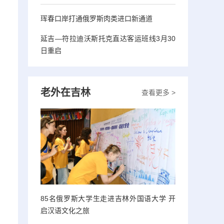
珲春口岸打通俄罗斯肉类进口新通道
延吉—符拉迪沃斯托克直达客运班线3月30
日重启
老外在吉林
查看更多 >
85名俄罗斯大学生走进吉林外国语大学 开
启汉语文化之旅