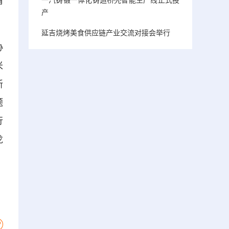
情
产
延吉烧烤美食供应链产业交流对接会举行
协
米
新
题
行
龙