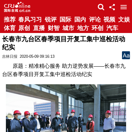
推荐
春风习习
锐评
国际
国内
评论
视频
文娱
体育
原创
直播
财智
城市
地方
环创
汽车
长春市九台区春季项目开复工集中巡检活动
纪实
吉林日报
2020-05-09 09:16:13
原题：精准精心服务 助力逆势发展——长春市九
台区春季项目开复工集中巡检活动纪实