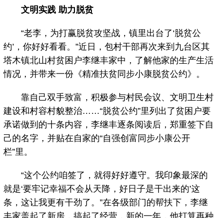
文明实践 助力脱贫
“老李，为打赢脱贫攻坚战，镇里出台了‘脱贫公
约’，你好好看看。”近日，包村干部再次来到九台区其
塔木镇北山村贫困户李继丰家中，了解他家的生产生活
情况，并带来一份《精准扶贫同步小康脱贫公约》。
靠自己双手致富，积极参与村民会议、文明卫生村
建设和村容村貌整治……“脱贫公约”里列出了贫困户要
承诺做到的十条内容，李继丰逐条阅读后，郑重签下自
己的名字，并贴在自家的“自强创富同步小康公开
栏”里。
“这个公约咱签了，就得好好遵守。我印象最深的
就是‘要牢记幸福不会从天降，好日子是干出来的’这
条，这让我更有干劲了。”在各级部门的帮扶下，李继
丰家盖起了新房，搞起了经营，新的一年，他打算再种