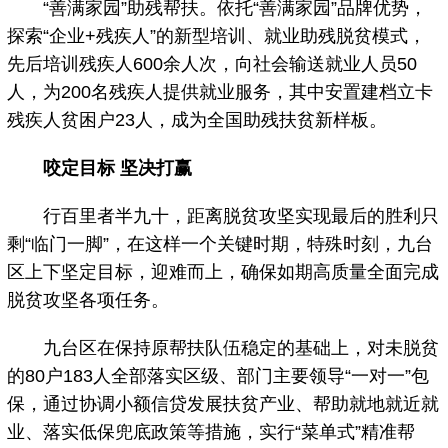
“善满家园”助残帮扶。依托“善满家园”品牌优势，
探索“企业+残疾人”的新型培训、就业助残脱贫模式，
先后培训残疾人600余人次，向社会输送就业人员50
人，为200名残疾人提供就业服务，其中安置建档立卡
残疾人贫困户23人，成为全国助残扶贫新样板。
咬定目标 坚决打赢
行百里者半九十，距离脱贫攻坚实现最后的胜利只
剩“临门一脚”，在这样一个关键时期，特殊时刻，九台
区上下坚定目标，迎难而上，确保如期高质量全面完成
脱贫攻坚各项任务。
九台区在保持原帮扶队伍稳定的基础上，对未脱贫
的80户183人全部落实区级、部门主要领导“一对一”包
保，通过协调小额信贷发展扶贫产业、帮助就地就近就
业、落实低保兜底政策等措施，实行“菜单式”精准帮