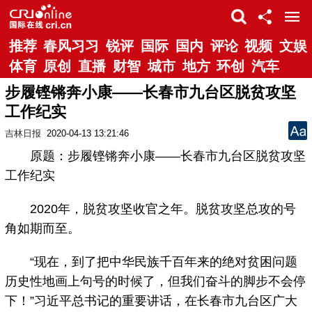
推荐
春风习习
锐评
国际
国内
评论
视频
文娱
体育
原创
直播
财智
城市
地方
环创
汽车
步履铿锵奔小康——长春市九台区脱贫攻坚
工作纪实
吉林日报
2020-04-13 13:21:46
原题：步履铿锵奔小康——长春市九台区脱贫攻坚
工作纪实
2020年，脱贫攻坚收官之年。脱贫攻坚总攻的号
角如期而至。
“现在，到了把中华民族千百年来的绝对贫困问题
历史性地画上句号的时候了，但我们奋斗的脚步不会停
下！”习近平总书记的重要讲话，在长春市九台区广大