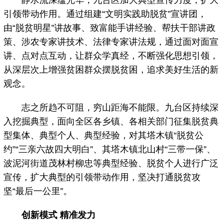
静水流深蕴光华，九台区加大典型宣传力度，扩大
引领带动作用。通过组建“文明实践助脱贫”宣讲团，
由“脱贫明星”讲故事、致富能手讲经验、帮扶干部讲政
策、涉农专家讲技术、法律专家讲法规，通过面对面宣
讲、点对点互动，让群众学真经，不断强化思想引领，
从深层次上增强贫困群众摆脱贫困，追求美好生活的新
观念。
志之所趋不可阻，穷山距海不能限。九台区持续深
入挖掘典型，面向全区各乡镇、各相关部门征集脱贫典
型集体、典型个人、典型经验，对其塔木镇“脱贫公
约”“三亲六故四大明白”、其塔木镇北山村“三带一保”、
波泥河街道茂林村柳忠等典型经验、脱贫个人进行广泛
宣传，扩大典型的引领带动作用，坚决打通脱贫攻
坚“最后一公里”。
创新模式 精准发力