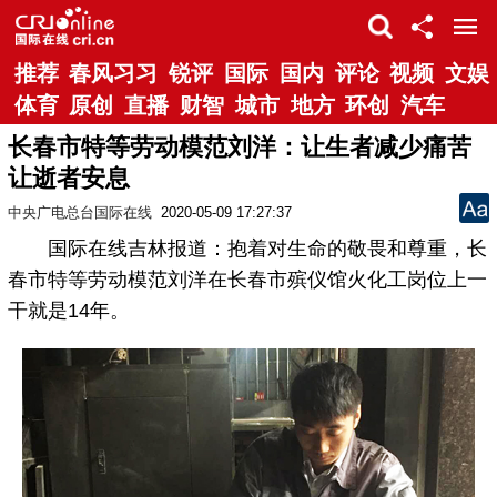
推荐
春风习习
锐评
国际
国内
评论
视频
文娱
体育
原创
直播
财智
城市
地方
环创
汽车
长春市特等劳动模范刘洋：让生者减少痛苦
让逝者安息
中央广电总台国际在线
2020-05-09 17:27:37
国际在线吉林报道：抱着对生命的敬畏和尊重，长
春市特等劳动模范刘洋在长春市殡仪馆火化工岗位上一
干就是14年。