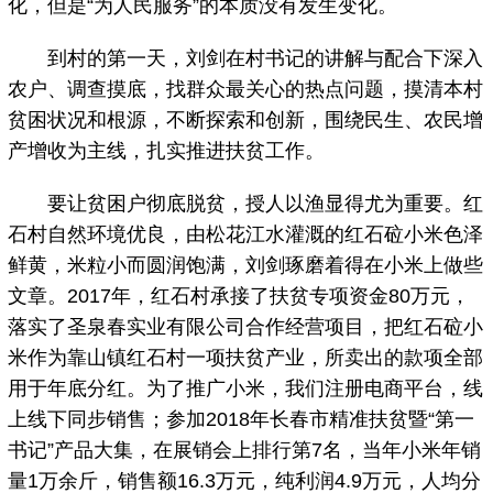
化，但是“为人民服务”的本质没有发生变化。
到村的第一天，刘剑在村书记的讲解与配合下深入
农户、调查摸底，找群众最关心的热点问题，摸清本村
贫困状况和根源，不断探索和创新，围绕民生、农民增
产增收为主线，扎实推进扶贫工作。
要让贫困户彻底脱贫，授人以渔显得尤为重要。红
石村自然环境优良，由松花江水灌溉的红石砬小米色泽
鲜黄，米粒小而圆润饱满，刘剑琢磨着得在小米上做些
文章。2017年，红石村承接了扶贫专项资金80万元，
落实了圣泉春实业有限公司合作经营项目，把红石砬小
米作为靠山镇红石村一项扶贫产业，所卖出的款项全部
用于年底分红。为了推广小米，我们注册电商平台，线
上线下同步销售；参加2018年长春市精准扶贫暨“第一
书记”产品大集，在展销会上排行第7名，当年小米年销
量1万余斤，销售额16.3万元，纯利润4.9万元，人均分