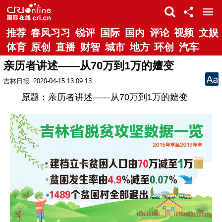
推荐
春风习习
锐评
国际
国内
评论
视频
文娱
体育
原创
直播
财智
城市
地方
环创
汽车
亲历者讲述——从70万到1万的嬗变
吉林日报
2020-04-15 13:09:13
原题：亲历者讲述——从70万到1万的嬗变