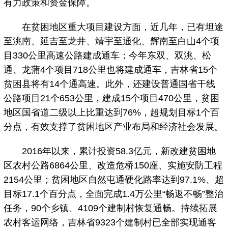
有力政策和资金保障。
在贫困地区重大项目建设方面，近几年，已有坦途
至洮南、延吉至龙井、靖宇至通化、辉南至白山4个项
目330公里高速公路建成通车；今年东双、双洮、松
通、龙蒲4个项目718公里也将建成通车，吉林省15个
贫困县将有14个通高速。此外，还建设普通国省干线
公路项目21个653公里，建成15个项目470公里，贫困
地区国省道二级以上比重达到76%，超规划目标1个百
分点，有效支撑了贫困地区产业布局和经济社会发展。
2016年以来，累计投资58.3亿元，新改建贫困地
区农村公路6864公里、改造危桥150座、实施安防工程
2154公里；贫困地区自然屯通硬化路率达到97.1%、超
目标17.1个百分点，全面完成1.4万公里“畅返不畅”整治
任务，90个乡镇、4109个建制村恢复通畅。持续拓展
农村客运网络，吉林省9323个建制村已全部实现通客