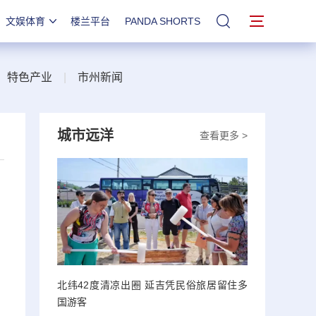
文娱体育
楼兰平台
PANDA SHORTS
站内搜索
|
特色产业
|
市州新闻
城市远洋
查看更多 >
北纬42度清凉出圈 延吉凭民俗旅居留住多
国游客
，