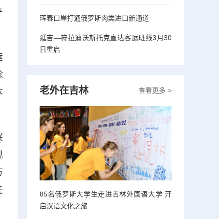
产
珲春口岸打通俄罗斯肉类进口新通道
延吉—符拉迪沃斯托克直达客运班线3月30
日重启
运
除
老外在吉林
查看更多 >
本
兴
现
万
任
85名俄罗斯大学生走进吉林外国语大学 开
启汉语文化之旅
、