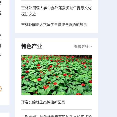
聚
吉林外国语大学举办外籍教师端午健康文化
全
探访之旅
吉林外国语大学留学生讲述与汉语的故事
并
特色产业
进
查看更多 >
乡
珲春：绘就生态种植新图景
一汽铸锻一体化铸造桥壳智能生产线正式投