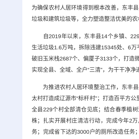
为确保农村人居环境得到根本改善，东丰县
垃圾和建筑垃圾等，全力塑造整洁优美的农
自2019年以来，东丰县14个乡镇、2
生活垃圾1.6万吨，拆除违建15345处、6
破旧玉米栈2687个、偏厦子3133个，打造
实现全县、全域、全户“三清”，为干干净净
为推进农村人居环境整治工作，东丰县结
太村打造成辽源市“标杆村”；打造百平方公
全县229个村全部清仓见底；结合春季植树
株；扎实开展村庄清洁行动，完成今年2万户
务；完成省下达的3000户的厕所改造任务