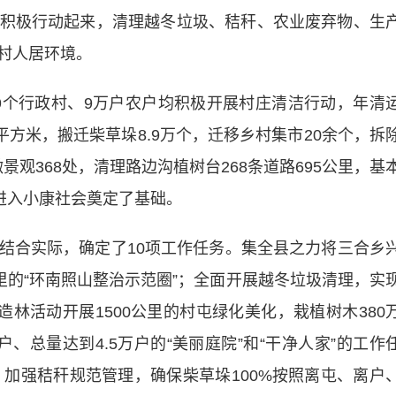
积极行动起来，清理越冬垃圾、秸秆、农业废弃物、生
村人居环境。
29个行政村、9万户农户均积极开展村庄清洁行动，年清
万平方米，搬迁柴草垛8.9万个，迁移乡村集市20余个，拆
微景观368处，清理路边沟植树台268条道路695公里，基
进入小康社会奠定了基础。
合实际，确定了10项工作任务。集全县之力将三合乡
里的“环南照山整治示范圈”；全面开展越冬垃圾清理，实
造林活动开展1500公里的村屯绿化美化，栽植树木380
、总量达到4.5万户的“美丽庭院”和“干净人家”的工作
；加强秸秆规范管理，确保柴草垛100%按照离屯、离户