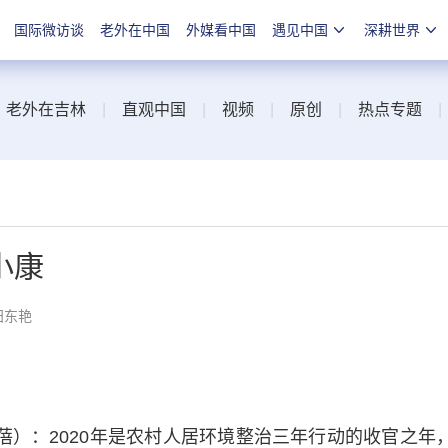
国际微访谈
老外在中国
外媒看中国
遇见中国
深耕世界
|
老外在吉林
|
直观中国
|
视频
|
原创
|
热点专题
小康
田东艳
蓓）：2020年是农村人居环境整治三年行动的收官之年