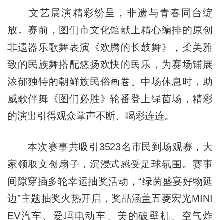
文艺展演精彩纷呈，非遗与青春同台绽
放。赛前，图们市文化馆献上精心编排的原创
非遗器乐歌舞表演《欢腾的长鼓舞》，柔美雅
致的民族舞搭配悠扬欢快的民乐，为赛场铺展
浓郁独特的朝鲜族民俗画卷。中场休息时，助
威歌伴舞《图们必胜》轮番登上绿茵场，精彩
的演出引得观众掌声不断、喝彩连连。
本次赛事共吸引3523名市民到场观赛，大
家领取文创扇子，沉浸式感受足球氛围。赛事
间隙穿插多轮幸运抽奖活动，“绿茵盛宴好物延
边”主题抽奖火热开启，奖品涵盖五菱宏光MINI
EV汽车、爱玛电动车、美的破壁机、空气炸