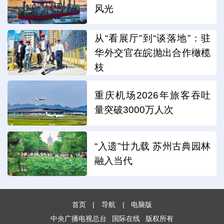
风光
从“看展厅”到“谈落地”：驻
华外交官在皖抛出合作橄榄
枝
重庆机场2026年旅客吞吐
量突破3000万人次
“入遗”廿九载 苏州古典园林
融入当代
首页
|
导航
|
电脑版
中央广播电视总台
国际在线
版权所有