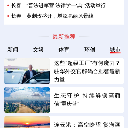
长春：“普法进军营 法律学一‘典’”活动举行
长春：黄刺玫盛开，增添亮丽风景线
最新推荐
新闻
文娱
体育
环创
城市
这些“超级工厂”有何魔力？
驻华外交官解码合肥智造新
力量
生态守护 持续解锁高颜
值“重庆蓝”
连云港：高空瞭望 赏海滨