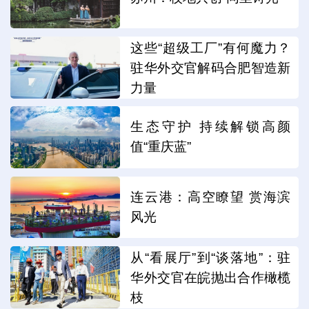
这些“超级工厂”有何魔力？
驻华外交官解码合肥智造新
力量
生态守护 持续解锁高颜
值“重庆蓝”
连云港：高空瞭望 赏海滨
风光
从“看展厅”到“谈落地”：驻
华外交官在皖抛出合作橄榄
枝