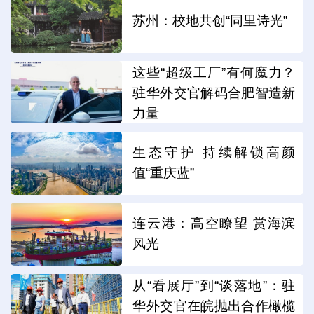
苏州：校地共创“同里诗光”
这些“超级工厂”有何魔力？
驻华外交官解码合肥智造新
力量
生态守护 持续解锁高颜
值“重庆蓝”
连云港：高空瞭望 赏海滨
风光
从“看展厅”到“谈落地”：驻
华外交官在皖抛出合作橄榄