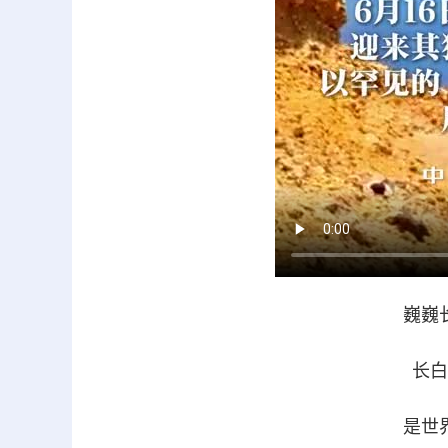
巍巍
长白
是世