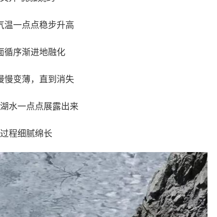
气温一点点稳步升高
面循序渐进地融化
慢慢变薄，直到消失
湖水一点点展露出来
过程细腻绵长