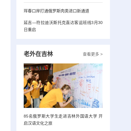
珲春口岸打通俄罗斯肉类进口新通道
延吉—符拉迪沃斯托克直达客运班线3月30
日重启
老外在吉林
查看更多 >
85名俄罗斯大学生走进吉林外国语大学 开
启汉语文化之旅