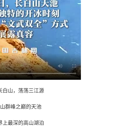
长白山，荡荡三江源
山群峰之巅的天池
界上最深的高山湖泊