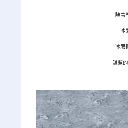
随着
冰
冰层
湛蓝的