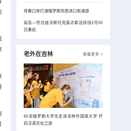
等
珲春口岸打通俄罗斯肉类进口新通道
的
延吉—符拉迪沃斯托克直达客运班线3月30
日重启
招
旅
老外在吉林
查看更多 >
旅
游
创
85名俄罗斯大学生走进吉林外国语大学 开
启汉语文化之旅
可