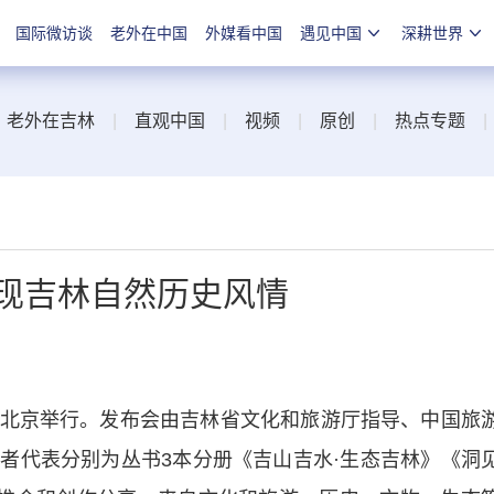
国际微访谈
老外在中国
外媒看中国
遇见中国
深耕世界
|
老外在吉林
|
直观中国
|
视频
|
原创
|
热点专题
展现吉林自然历史风情
京举行。发布会由吉林省文化和旅游厅指导、中国旅
者代表分别为丛书3本分册《吉山吉水·生态吉林》《洞