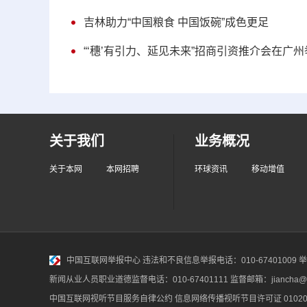
吉林助力“中国粮食 中国饭碗”成色更足
“‘穗’有引力、延见未来”招商引资推介会在广州
关于我们
业务概况
关于本网
本网招聘
环球资讯
移动增值
中国互联网举报中心
违法和不良信息举报电话：010-67401009 举报邮
新闻从业人员职业道德监督电话：010-67401111 监督邮箱：jiancha@c
中国互联网视听节目服务自律公约
信息网络传播视听节目许可证 010200