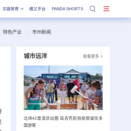
文娱体育
楼兰平台
PANDA SHORTS
站内搜索
|
特色产业
|
市州新闻
城市远洋
查看更多 >
游
北纬42度清凉出圈 延吉凭民俗旅居留住多
见
国游客