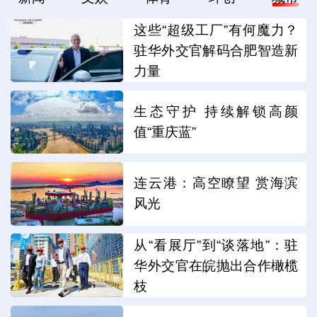
这些“超级工厂”有何魔力？
驻华外交官解码合肥智造新
力量
生态守护 持续解锁高颜
值“重庆蓝”
连云港：高空瞭望 赏海滨
风光
从“看展厅”到“谈落地”：驻
华外交官在皖抛出合作橄榄
枝