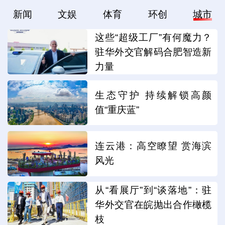
新闻
文娱
体育
环创
城市
这些“超级工厂”有何魔力？
驻华外交官解码合肥智造新
力量
生态守护 持续解锁高颜
值“重庆蓝”
连云港：高空瞭望 赏海滨
风光
从“看展厅”到“谈落地”：驻
华外交官在皖抛出合作橄榄
枝