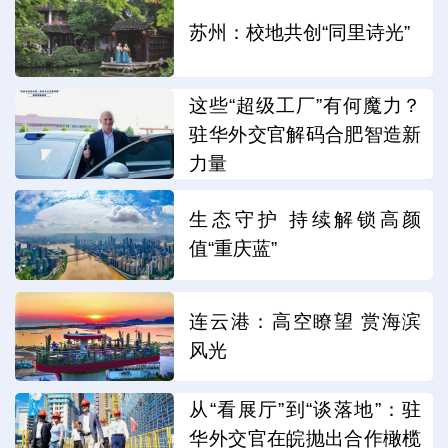
苏州：校地共创“同里诗光”
这些“超级工厂”有何魔力？
驻华外交官解码合肥智造新
力量
生态守护 持续解锁高颜
值“重庆蓝”
连云港：高空瞭望 赏海滨
风光
从“看展厅”到“谈落地”：驻
华外交官在皖抛出合作橄榄