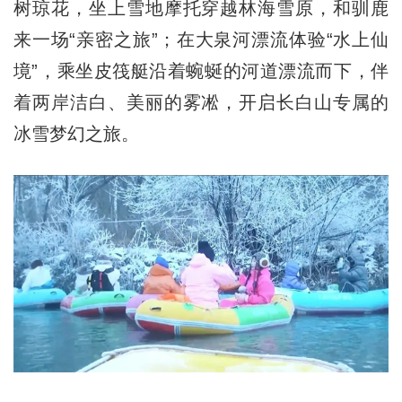
树琼花，坐上雪地摩托穿越林海雪原，和驯鹿
来一场“亲密之旅”；在大泉河漂流体验“水上仙
境”，乘坐皮筏艇沿着蜿蜒的河道漂流而下，伴
着两岸洁白、美丽的雾凇，开启长白山专属的
冰雪梦幻之旅。