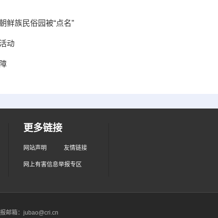
朝鲜族民俗园被“点名”
活动
障
更多链接
网站声明
友情链接
网上有害信息举报专区
箱：jubao@cri.cn