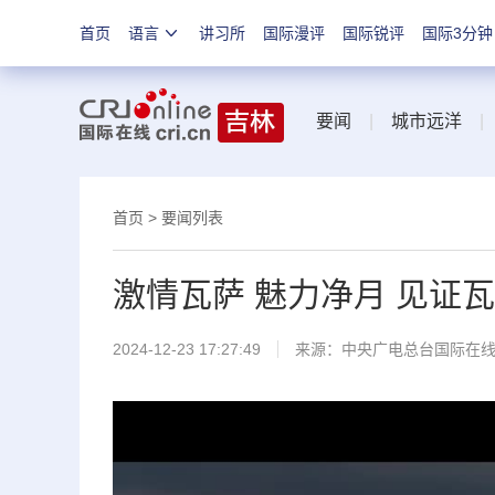
首页
语言
讲习所
国际漫评
国际锐评
国际3分钟
要闻
|
城市远洋
首页
>
要闻列表
激情瓦萨 魅力净月 见证
2024-12-23 17:27:49
来源：中央广电总台国际在