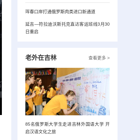
珲春口岸打通俄罗斯肉类进口新通道
延吉—符拉迪沃斯托克直达客运班线3月30
日重启
老外在吉林
查看更多 >
85名俄罗斯大学生走进吉林外国语大学 开
启汉语文化之旅