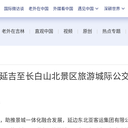
国际微访谈
老外在中国
外媒看中国
遇见中国
深耕世界
|
老外在吉林
|
直观中国
|
视频
|
原创
|
热点专题
 延吉至长白山北景区旅游城际公
线
助推景城一体化融合发展，延边东北亚客运集团有限