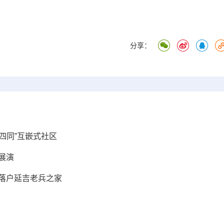
分享：
共四同”互嵌式社区
展演
”落户延吉老兵之家