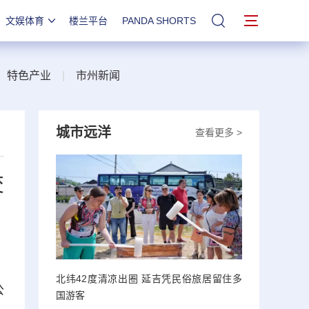
文娱体育
楼兰平台
PANDA SHORTS
站内搜索
|
特色产业
|
市州新闻
城市远洋
查看更多 >
交
北纬42度清凉出圈 延吉凭民俗旅居留住多
公
国游客