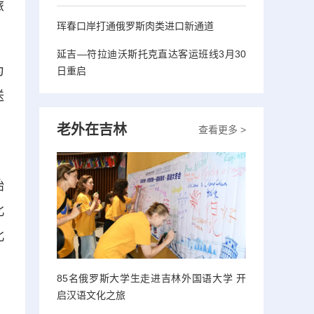
旅
珲春口岸打通俄罗斯肉类进口新通道
延吉—符拉迪沃斯托克直达客运班线3月30
为
日重启
送
，
老外在吉林
查看更多 >
始
北
北
，
85名俄罗斯大学生走进吉林外国语大学 开
启汉语文化之旅