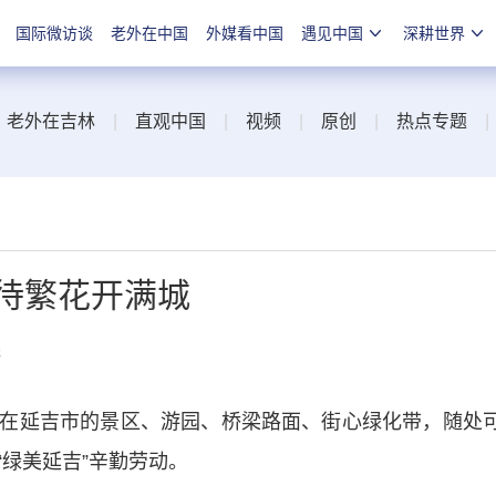
国际微访谈
老外在中国
外媒看中国
遇见中国
深耕世界
|
老外在吉林
|
直观中国
|
视频
|
原创
|
热点专题
待繁花开满城
线
延吉市的景区、游园、桥梁路面、街心绿化带，随处
绿美延吉”辛勤劳动。