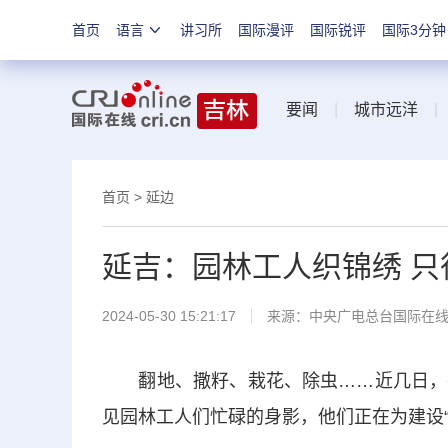
首页
语言
讲习所
国际漫评
国际锐评
国际3分钟
要闻
|
城市远洋
首页
>
延边
延吉：园林工人织锦绣 只
2024-05-30 15:21:17
来源：中央广电总台国际在
翻地、撒籽、栽花、除虫……近几日，在
见园林工人们忙碌的身影，他们正在为建设“