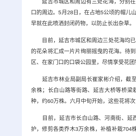
延吉市城区和周边有三处花海，分别在通
口的周边。5月28日，在占地5公顷的帽
早就在此喷洒封闭药物，以防止长出杂草。
目前，延吉市城区和周边三处花海均已撒
的花朵将汇成一片片绚丽摇曳的花海。待到
区、在家门口的口袋公园里，尽情享受花团
延吉市林业局副局长崔家彬介绍，截至目
余株；长白山路等街路、延吉大桥等桥梁
种，约60万株。六月中旬开始，这些花将
目前，延吉市长白山路、河南街、延西
护，修剪各类乔木3万余株，补植补栽704