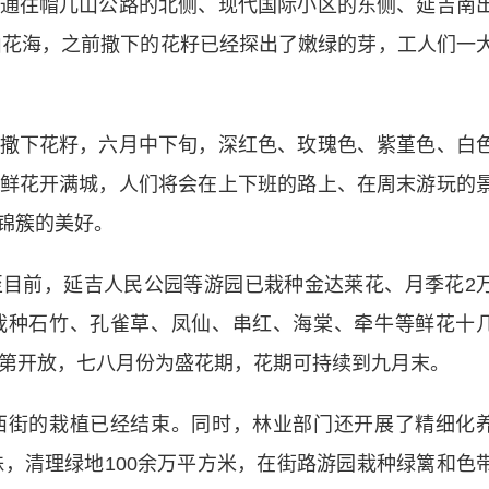
往帽儿山公路的北侧、现代国际小区的东侧、延吉南
儿山花海，之前撒下的花籽已经探出了嫩绿的芽，工人们一
下花籽，六月中下旬，深红色、玫瑰色、紫堇色、白
鲜花开满城，人们将会在上下班的路上、在周末游玩的
锦簇的美好。
前，延吉人民公园等游园已栽种金达莱花、月季花2
栽种石竹、孔雀草、凤仙、串红、海棠、牵牛等鲜花十
次第开放，七八月份为盛花期，花期可持续到九月末。
街的栽植已经结束。同时，林业部门还开展了精细化
株，清理绿地100余万平方米，在街路游园栽种绿篱和色