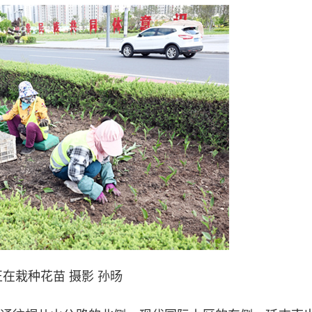
在栽种花苗 摄影 孙旸