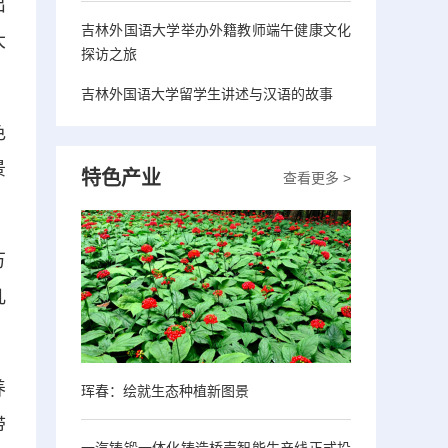
出
吉林外国语大学举办外籍教师端午健康文化
大
探访之旅
吉林外国语大学留学生讲述与汉语的故事
色
景
特色产业
查看更多 >
万
几
养
珲春：绘就生态种植新图景
带
一汽铸锻一体化铸造桥壳智能生产线正式投