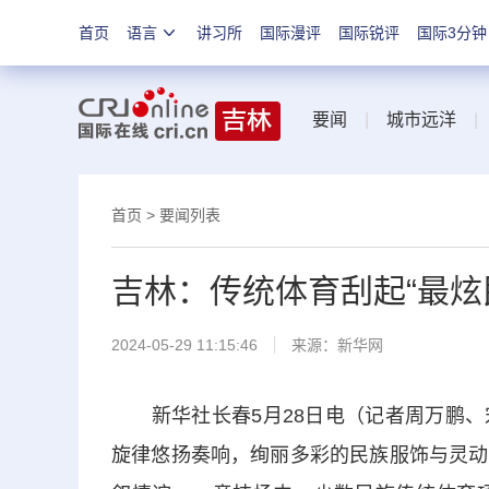
首页
语言
讲习所
国际漫评
国际锐评
国际3分钟
要闻
|
城市远洋
首页
>
要闻列表
吉林：传统体育刮起“最炫
2024-05-29 11:15:46
来源：
新华网
新华社长春5月28日电（记者周万鹏、
旋律悠扬奏响，绚丽多彩的民族服饰与灵动