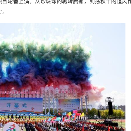
项目轮番上演。从珍珠球的辗转腾挪，到荡秋千的追风
”。