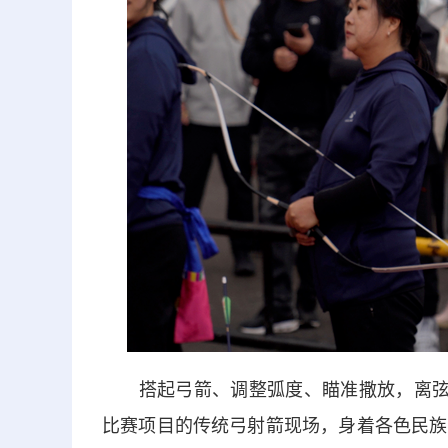
搭起弓箭、调整弧度、瞄准撒放，离弦之
比赛项目的传统弓射箭现场，身着各色民族