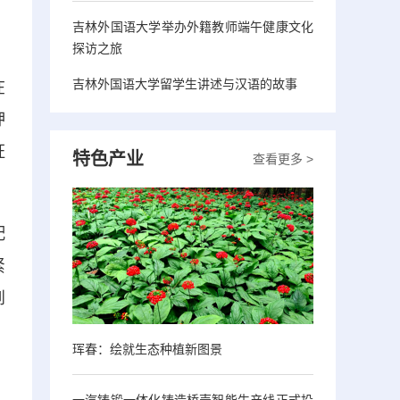
吉林外国语大学举办外籍教师端午健康文化
探访之旅
吉林外国语大学留学生讲述与汉语的故事
在
押
证
特色产业
查看更多 >
配
紧
到
珲春：绘就生态种植新图景
一汽铸锻一体化铸造桥壳智能生产线正式投