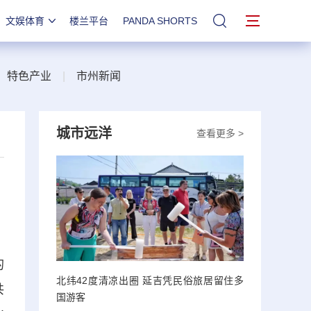
文娱体育
楼兰平台
PANDA SHORTS
站内搜索
|
特色产业
|
市州新闻
城市远洋
查看更多 >
的
北纬42度清凉出圈 延吉凭民俗旅居留住多
共
国游客