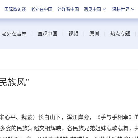
国际微访谈
老外在中国
外媒看中国
遇见中国
深耕世界
|
老外在吉林
|
直观中国
|
视频
|
原创
|
热点专题
民族风”
宋心平、魏蒙）长白山下，浑江岸旁，《手与手相牵》
多姿的民族舞蹈交相辉映，各民族兄弟姐妹载歌载舞，