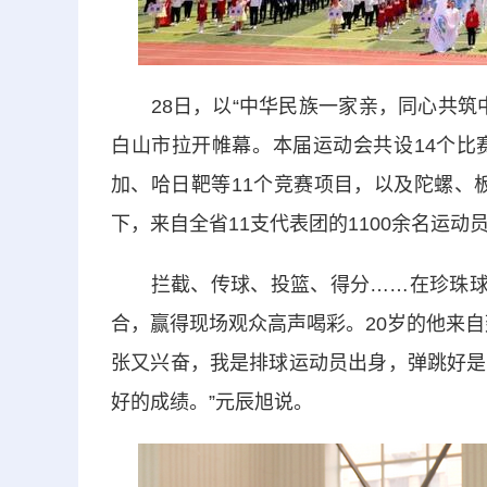
28日，以“中华民族一家亲，同心共筑中
白山市拉开帷幕。本届运动会共设14个比
加、哈日靶等11个竞赛项目，以及陀螺、
下，来自全省11支代表团的1100余名运
拦截、传球、投篮、得分……在珍珠球赛
合，赢得现场观众高声喝彩。20岁的他来
张又兴奋，我是排球运动员出身，弹跳好是
好的成绩。”元辰旭说。