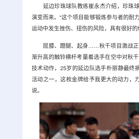
延边珍珠球队教练崔永杰介绍，珍珠球源
演变而来。“这个项目能够锻炼参与者的耐
运动中发生挫伤、扭伤的风险，具有很好的
屈膝、蹬腿、起身……秋千项目激战正酣
渐升高的触铃横杆考量着选手在空中对秋千
技术动作，25岁的延边队选手朴丽静最终
活动之一，这枚金牌给予我更大的动力，力
说。