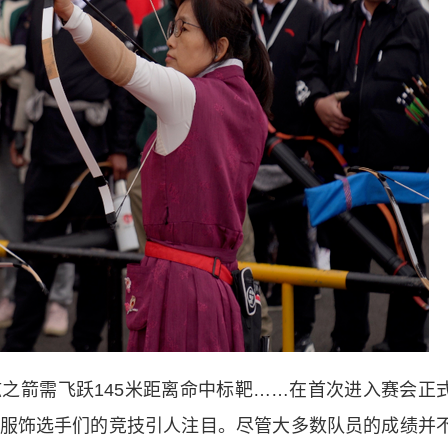
箭需飞跃145米距离命中标靶……在首次进入赛会正
服饰选手们的竞技引人注目。尽管大多数队员的成绩并