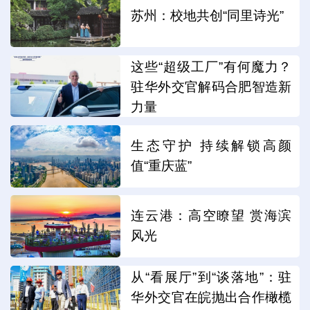
苏州：校地共创“同里诗光”
这些“超级工厂”有何魔力？
驻华外交官解码合肥智造新
力量
生态守护 持续解锁高颜
值“重庆蓝”
连云港：高空瞭望 赏海滨
风光
从“看展厅”到“谈落地”：驻
华外交官在皖抛出合作橄榄