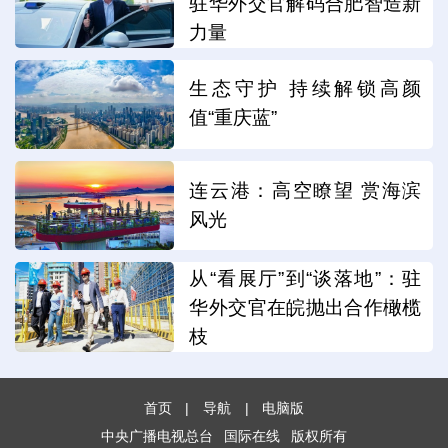
驻华外交官解码合肥智造新
力量
生态守护 持续解锁高颜
值“重庆蓝”
连云港：高空瞭望 赏海滨
风光
从“看展厅”到“谈落地”：驻
华外交官在皖抛出合作橄榄
枝
首页
|
导航
|
电脑版
中央广播电视总台
国际在线
版权所有