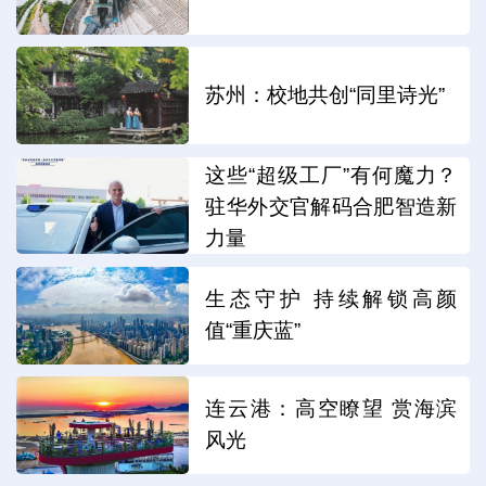
苏州：校地共创“同里诗光”
这些“超级工厂”有何魔力？
驻华外交官解码合肥智造新
力量
生态守护 持续解锁高颜
值“重庆蓝”
连云港：高空瞭望 赏海滨
风光