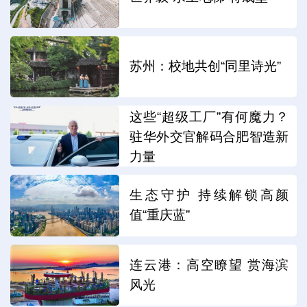
苏州：校地共创“同里诗光”
这些“超级工厂”有何魔力？
驻华外交官解码合肥智造新
力量
生态守护 持续解锁高颜
值“重庆蓝”
连云港：高空瞭望 赏海滨
风光