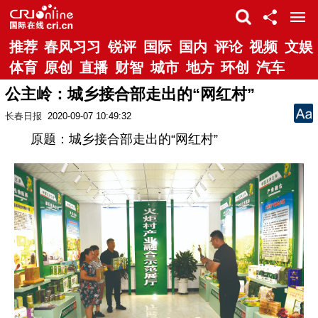
推荐
春风习习
锐评
国际
国内
评论
视频
文娱
体育
原创
直播
财智
城市
地方
环创
汽车
公主岭：城乡接合部走出的“网红村”
长春日报
2020-09-07 10:49:32
原题：城乡接合部走出的“网红村”