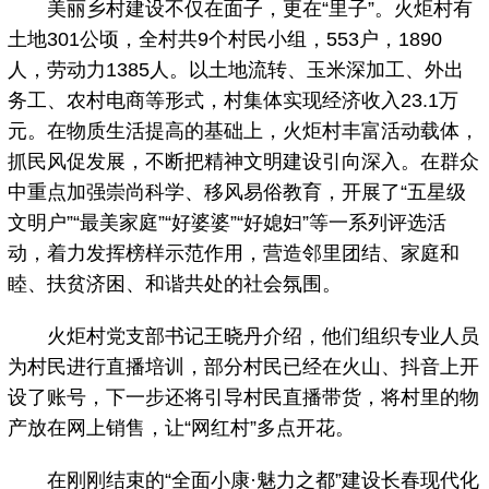
美丽乡村建设不仅在面子，更在“里子”。火炬村有
土地301公顷，全村共9个村民小组，553户，1890
人，劳动力1385人。以土地流转、玉米深加工、外出
务工、农村电商等形式，村集体实现经济收入23.1万
元。在物质生活提高的基础上，火炬村丰富活动载体，
抓民风促发展，不断把精神文明建设引向深入。在群众
中重点加强崇尚科学、移风易俗教育，开展了“五星级
文明户”“最美家庭”“好婆婆”“好媳妇”等一系列评选活
动，着力发挥榜样示范作用，营造邻里团结、家庭和
睦、扶贫济困、和谐共处的社会氛围。
火炬村党支部书记王晓丹介绍，他们组织专业人员
为村民进行直播培训，部分村民已经在火山、抖音上开
设了账号，下一步还将引导村民直播带货，将村里的物
产放在网上销售，让“网红村”多点开花。
在刚刚结束的“全面小康·魅力之都”建设长春现代化