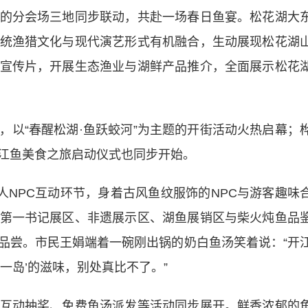
分会场三地同步联动，共赴一场春日鱼宴。松花湖大
统渔猎文化与现代演艺形式有机融合，生动展现松花湖
宣传片，开展生态渔业与湖鲜产品推介，全面展示松花
“春醒松湖·鱼跃蛟河”为主题的开街活动火热启幕；
开江鱼美食之旅启动仪式也同步开始。
NPC互动环节，身着古风鱼纹服饰的NPC与游客趣味
第一书记展区、非遗展示区、湖鱼展销区与柴火炖鱼品
品尝。市民王娟端着一碗刚出锅的奶白鱼汤笑着说：“开
一岛’的滋味，别处真比不了。”
动抽奖、免费鱼汤派发等活动同步展开。鲜香浓郁的