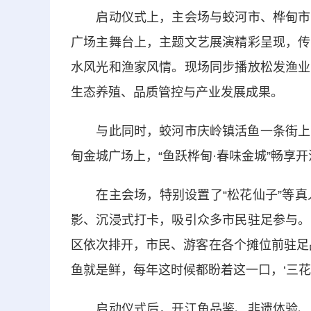
启动仪式上，主会场与蛟河市、桦甸市的
广场主舞台上，主题文艺展演精彩呈现，传
水风光和渔家风情。现场同步播放松发渔业
生态养殖、品质管控与产业发展成果。
与此同时，蛟河市庆岭镇活鱼一条街上，以
甸金城广场上，“鱼跃桦甸·春味金城”畅享
在主会场，特别设置了“松花仙子”等真人
影、沉浸式打卡，吸引众多市民驻足参与。
区依次排开，市民、游客在各个摊位前驻足
鱼就是鲜，每年这时候都盼着这一口，‘三花
启动仪式后，开江鱼品鉴、非遗体验、互