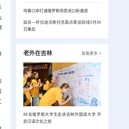
东
珲春口岸打通俄罗斯肉类进口新通道
山
延吉—符拉迪沃斯托克直达客运班线3月30
湖
日重启
老外在吉林
查看更多 >
桦
合
鉴
江
85名俄罗斯大学生走进吉林外国语大学 开
启汉语文化之旅
鱼