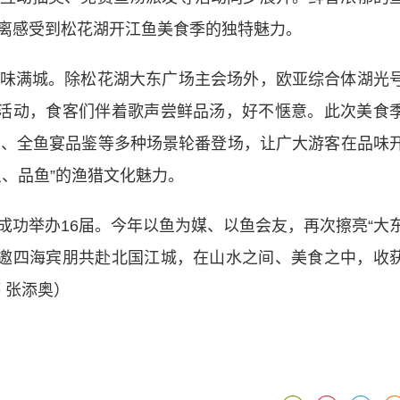
离感受到松花湖开江鱼美食季的独特魅力。
满城。除松花湖大东广场主会场外，欧亚综合体湖光
汤活动，食客们伴着歌声尝鲜品汤，好不惬意。此次美食
演、全鱼宴品鉴等多种场景轮番登场，让广大游客在品味
、品鱼”的渔猎文化魅力。
举办16届。今年以鱼为媒、以鱼会友，再次擦亮“大
诚邀四海宾朋共赴北国江城，在山水之间、美食之中，收
 张添奥）