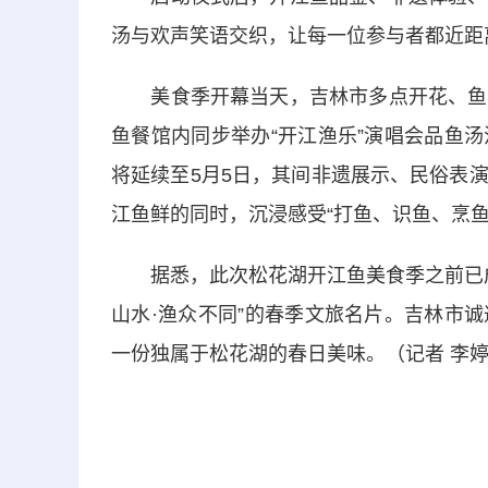
汤与欢声笑语交织，让每一位参与者都近距
美食季开幕当天，吉林市多点开花、鱼味
鱼餐馆内同步举办“开江渔乐”演唱会品鱼
将延续至5月5日，其间非遗展示、民俗表
江鱼鲜的同时，沉浸感受“打鱼、识鱼、烹鱼
据悉，此次松花湖开江鱼美食季之前已成功
山水·渔众不同”的春季文旅名片。吉林市
一份独属于松花湖的春日美味。（记者 李婷