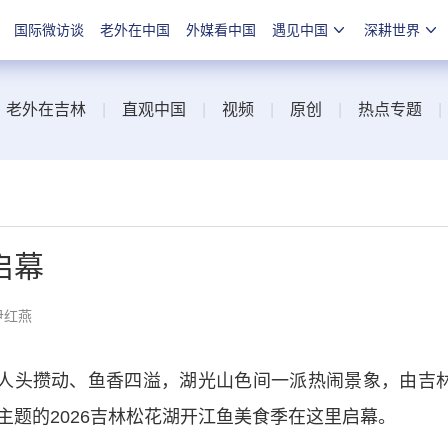
国际微访谈
老外在中国
外媒看中国
遇见中国
深耕世界
|
老外在吉林
|
直观中国
|
视频
|
原创
|
热点专题
启幕
尹红燕
人头攒动、鱼香四溢，湖光山色间一派热闹景象，由吉
为主题的2026吉林松花湖开江鱼美食季在这里启幕。