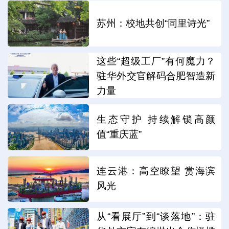
苏州：校地共创“同里诗光”
这些“超级工厂”有何魔力？
驻华外交官解码合肥智造新
力量
生态守护 持续解锁高颜
值“重庆蓝”
连云港：高空瞭望 赏海滨
风光
从“看展厅”到“谈落地”：驻